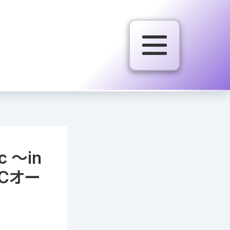
c 〜in
MCオー