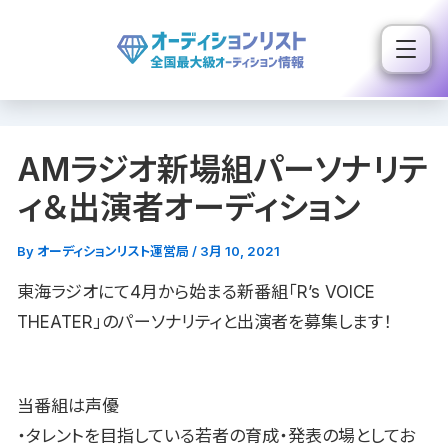
内
容
を
ス
キ
AMラジオ新場組パーソナリテ
ッ
プ
ィ＆出演者オーディション
By
オーディションリスト運営局
/
3月 10, 2021
東海ラジオにて4月から始まる新番組「R’s VOICE
THEATER」のパーソナリティと出演者を募集します！
当番組は声優
・タレントを目指している若者の育成・発表の場としてお