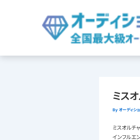
内
容
を
ス
キ
ッ
プ
ミスオ
By
オーディシ
ミスオルチャ
インフルエ