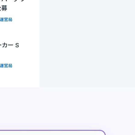
公募
ト運営局
カー S
ト運営局