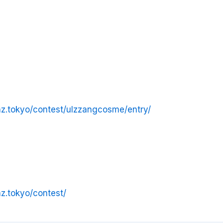
rinz.tokyo/contest/ulzzangcosme/entry/
inz.tokyo/contest/