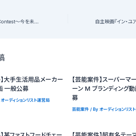
Change Beauty Contest〜今を未来の美しさに〜
稿
件】大手生活用品メーカー
【芸能案件】スーパーマー
画 一般公募
ーン M ブランディング動
募
y
オーディションリスト運営局
芸能案件
/ By
オーディションリス
】某ファストフードチェー
【芸能案件】超有名テーマ