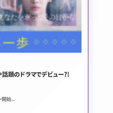
や話題のドラマでデビュー?!
始...