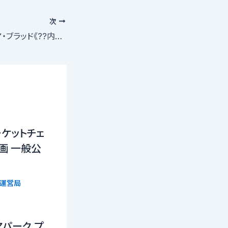
次
自主映画『イン・ユア・ブラッド《??内伝》』出演者募集
ケットチェ
画 一般公
ト運営局
パーク プ