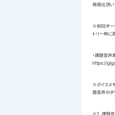
再提出頂い
※前回オー
トリー時に
・課題音声素材
https:/
※ボイスメモで
題音声のダウ
※2. 課題