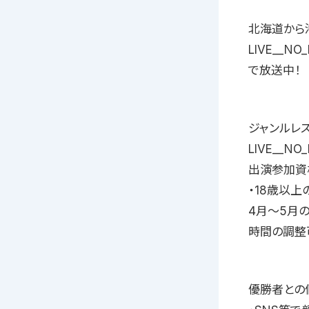
北海道から沖
LIVE__
で放送中！
ジャンルレス
LIVE__
出演参加資
・18歳以
4月〜5月
時間の調整
優勝者との