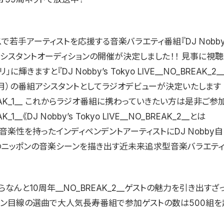
で若手アーティストを応援する音楽バラエティ番組『DJ Nobby’s
 』のアシスタントオーディションの開催が決定しました！！ 見事に視
に輝きますと『DJ Nobby’s Tokyo LIVE__NO_BREAK_2_
5月）の番組アシスタントとしてラジオデビューが決定いたします
REAK_1__ これからラジオ番組に携わっていきたい方は是非ご参
K_1__《DJ Nobby’s Tokyo LIVE__NO_BREAK_2__とは
な音楽性を持ったインディペンデントアーティストにDJ Nobby
のニッポンの音楽シーンを描き出す近未来追求型音楽バラエティ
なんと10周年__NO_BREAK_2__ゲストの魅力を引き出すざ
ァン目線の選曲で大人気長寿番組で参加ゲストの数は500組を