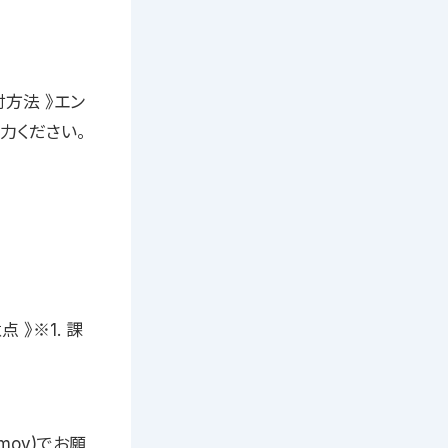
方法 》エン
力ください。
 》※1. 課
mov)でお願