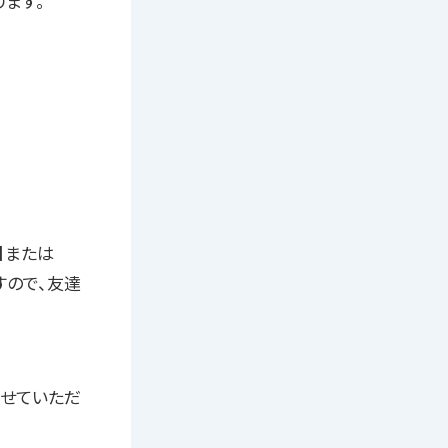
ます。
】または
すので、友達
させていただ