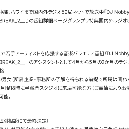
縄、ハワイまで国内外ラジオ59局ネットで放送中『DJ Nobby’s
NO_BREAK_2__ 』の番組詳細ページグランプリ特典国内外ラジオ
で若手アーティストを応援する音楽バラエティ番組『DJ Nobby’s
NO_BREAK_2__ 』のアシスタントとして4月から5月の2か月のラ
格
上の男女（所属企業・事務所の了解を得られる前提で所属は問わ
の月曜18時に半蔵門スタジオに来局可能な方（ご事情により出
可能。
個別相談にて最終決定）