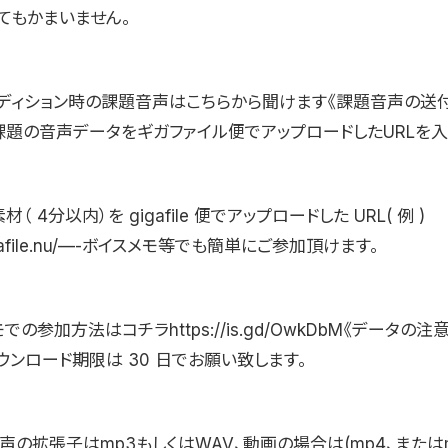
てもかまいません。
ディション時の課題音声はこちらから聞けます《課題音声の送付
課題の音声データをギガファイル便でアップロードしたURLを入
（ 4分以内）を gigafile 便でアップロードした URL( 例 )
/gigafile.nu/—-ボイスメモ等でも簡単にご参加頂けます。
の参加方法はコチラhttps://is.gd/OwkDbM《データの注意点
ンロード期限は 30 日でお願い致します。
音声の拡張子はmp3もしくはWAV、動画の場合は(mp4、または