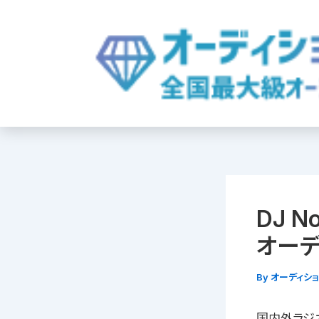
内
容
を
ス
キ
ッ
プ
DJ N
オーディ
By
オーディシ
国内外ラジ