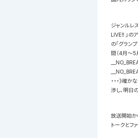
ジャンルレス
LIVE!!
の「グランプリ」
間（4月〜
__NO_B
__NO_BREA
・・・》確か
渉し、明日
放送開始から
トークとフ