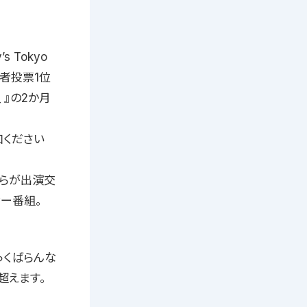
 Tokyo
聴者投票1位
_ 』の2か月
加ください
自らが出演交
ー番組。
っくばらんな
超えます。