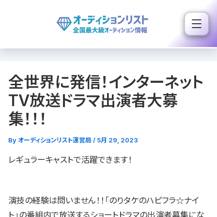
内
容
を
ス
キ
全世界に発信！インターネット
ッ
プ
TV放送ドラマ出演者大募
集！！！
By
オーディションリスト運営局
/
5月 29, 2023
レギュラーキャストで活躍できます！
演技の経験は問いません！！「のりタケのハピフラ☆ナイ
ト」の番組内で放送するショートドラマの出演者募集にな