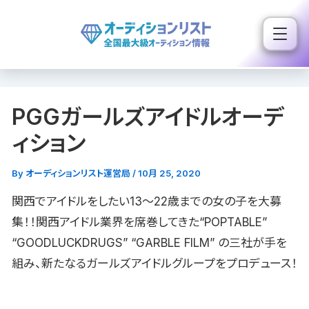
内
容
を
ス
キ
PGGガールズアイドルオーデ
ッ
プ
ィション
By
オーディションリスト運営局
/
10月 25, 2020
関西でアイドルをしたい13〜22歳までの女の子を大募
集！！関西アイドル業界を席巻してきた“POPTABLE”
“GOODLUCKDRUGS” “GARBLE FILM” の三社が手を
組み、新たなるガールズアイドルグループをプロデュース！