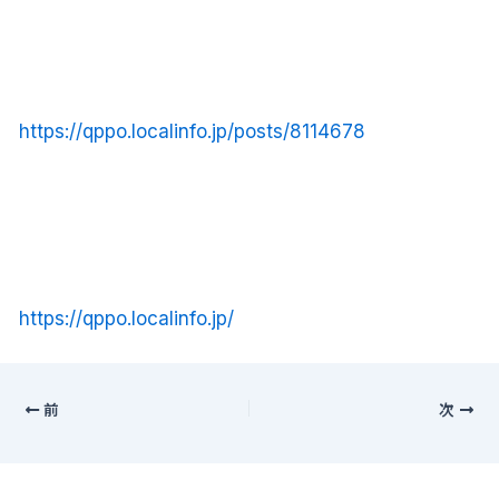
https://qppo.localinfo.jp/posts/8114678
https://qppo.localinfo.jp/
前
次