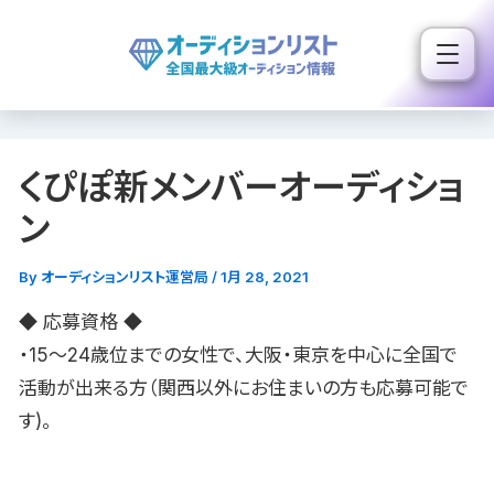
内
容
を
ス
キ
くぴぽ新メンバーオーディショ
ッ
プ
ン
By
オーディションリスト運営局
/
1月 28, 2021
◆ 応募資格 ◆
・15〜24歳位までの女性で、大阪・東京を中心に全国で
活動が出来る方（関西以外にお住まいの方も応募可能で
す)。