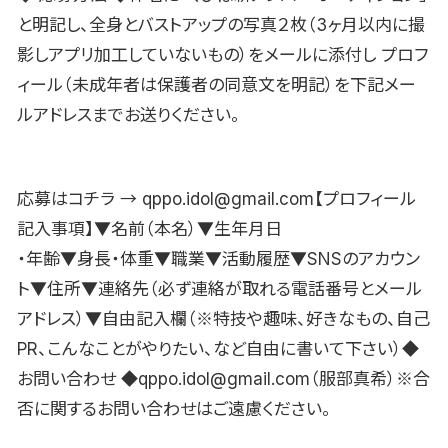
と明記し、全身とバストアップの写真２枚（3ヶ月以内に撮
影しアプリ加工していないもの）をメールに添付し プロフ
ィール（未成年者は保護者の同意文を明記）を下記メー
ルアドレスまでお送りください。
応募はコチラ → qppo.idol@gmail.com【プロフィール
記入事項】▼名前（本名）▼生年月日
・年齢▼身長・体重▼職業▼活動履歴▼SNSのアカウン
ト▼住所▼連絡先（必ず連絡が取れる電話番号とメール
アドレス）▼自由記入欄（※特技や趣味、好きなもの、自己
PR、こんなことがやりたい、など自由に書いて下さい）◆
お問い合わせ ◆qppo.idol@gmail.com（服部真希）※合
否に関するお問い合わせはご遠慮ください。