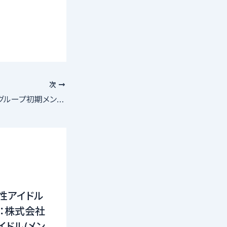
次
T.S.P新規アイドルグループ初期メンバー募集！コンセプトは可愛い王道系ピンクユニット
性アイドル
催：株式会社
イドル(メン