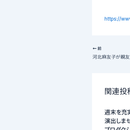
https://www
前
関連投
週末を充
演出しませ
プロダクシ