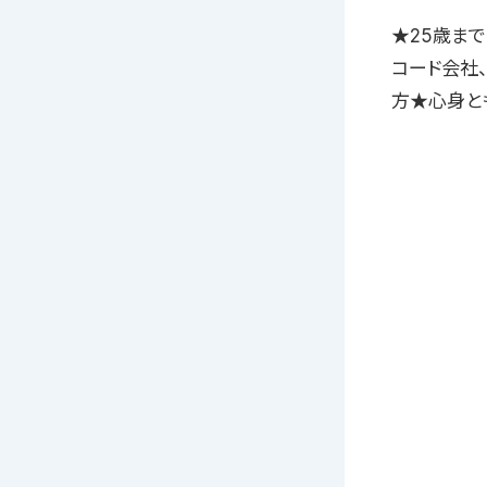
★25歳ま
コード会社
方★心身と