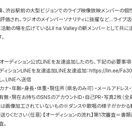
降、渋谷駅前の大型ビジョンでのライブ映像放映メンバーの個
が評価され、ラジオのメインパーソナリティに抜擢など…ライブ
活動の場を広げているLil na Valleyの新メンバーとして共
。
】オーディション公式LINEを友達追加したのち、下記の必要事項
ィションLINEを友達追加LINE友達追加：https://lin.ee/Fa3
、LINEへ送信
カナ・年齢・身長・体重・現住所（県名のみ可）・メールアドレス
無・現在お持ちのSNSのアカウントID・自己PR・写真2枚（全
真は画像加工されていないもの※ダンスや歌唱の様子がかかる
お送りください（任意）【オーディションの流れ】第1次審査＝書
査。