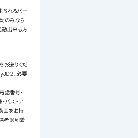
性溢れるパー
活動のみなら
に活動出来る方
をお送りくだ
0yJD２．必要
・電話番号・
身・バストア
動画をお持
類選考※到着