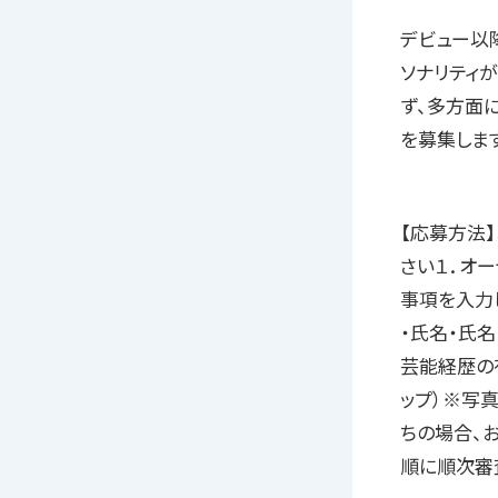
デビュー以
ソナリティ
ず、多方面に
を募集します
【応募方法
さい１．オーデ
事項を入力し
・氏名・氏名
芸能経歴の有
ップ）※写
ちの場合、
順に順次審