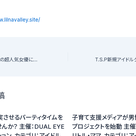
.lilnavalley.site/
河北麻友子が親友の超人気女優に対する悩みを【告白】
稿
実させるパーティタイムを
子育て支援メディアが男
んか？ 主催：DUAL EYE
プロジェクトを始動 主
ョン、カテゴリ：アイドル
リトル・ママ、カテゴリ：ア