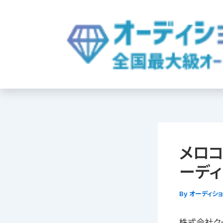
内
容
を
ス
キ
ッ
プ
メロコア
ーディ
By
オーディシ
株式会社ク