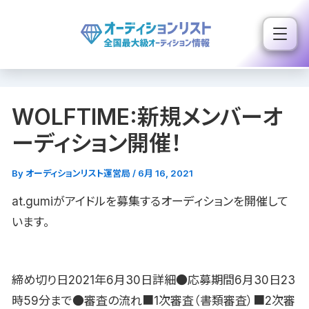
内
容
を
ス
キ
WOLFTIME:新規メンバーオ
ッ
プ
ーディション開催！
By
オーディションリスト運営局
/
6月 16, 2021
at.gumiがアイドルを募集するオーディションを開催して
います。
締め切り日2021年6月30日詳細●応募期間6月30日23
時59分まで●審査の流れ■1次審査（書類審査）■2次審