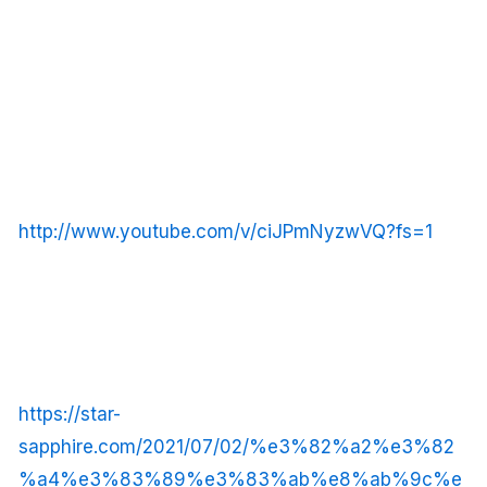
http://www.youtube.com/v/ciJPmNyzwVQ?fs=1
https://star-
sapphire.com/2021/07/02/%e3%82%a2%e3%82
%a4%e3%83%89%e3%83%ab%e8%ab%9c%e