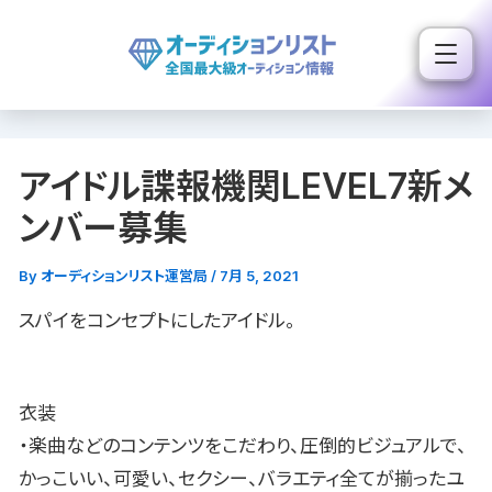
内
容
を
ス
キ
アイドル諜報機関LEVEL7新メ
ッ
プ
ンバー募集
By
オーディションリスト運営局
/
7月 5, 2021
スパイをコンセプトにしたアイドル。
衣装
・楽曲などのコンテンツをこだわり、圧倒的ビジュアルで、
かっこいい、可愛い、セクシー、バラエティ全てが揃ったユ