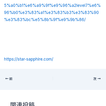
5%a0%b1%e6%a9%9f%e9%96%a2level7%e6%
96%b0%e3%83%a1%e3%83%b3%e3%83%90
%e3%83%bc%e5%8b%9f%e9%9b%86/
https://star-sapphire.com/
前
次
関連投稿