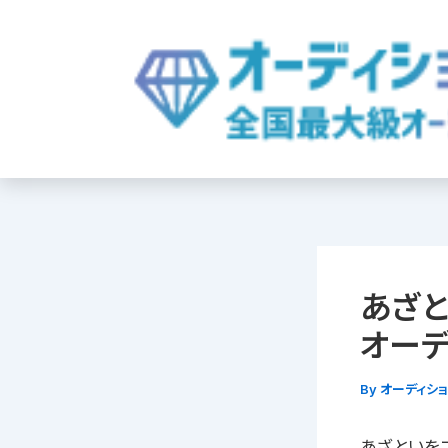
内
容
を
ス
キ
ッ
プ
あざと
オーデ
By
オーディシ
あざといをコ