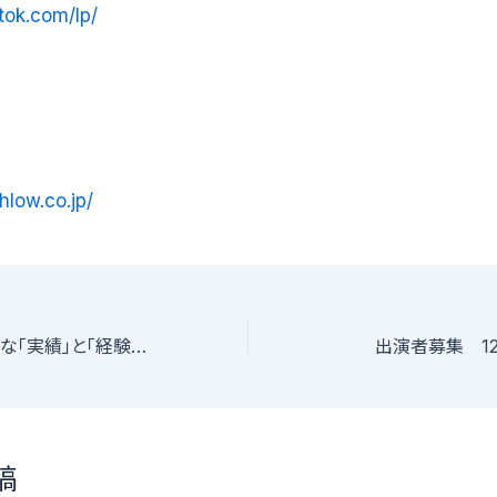
tok.com/lp/
hlow.co.jp/
ダンスを軸に、確実な「実績」と「経験」が手に入る活動TCE DANCE CREWの〈新メンバー〉を募集します！
出演者募集 1
稿