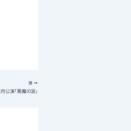
次
2月公演「悪魔の涙」