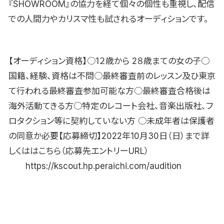
『SHOWROOM』の協力を経て個々の個性も重視し、配信
での人間力やカリスマ性も試されるオーディションです。
【オーディション資格】○1２歳から 2８歳まての女の子○
国籍、経験、資格は不問○最終審査前のレッスン及ひ東京
て行われる最終審査参加可能な方○最終審査合格後は
海外活動てきる方○特定のレコート会社、音楽出版社、フ
ロタクション等に契約していない方 ○未成年者は保護者
の同意か必要【応募締切】2022年10月30日（日）まで詳
しくははこちら（応募先エントリーURL）
https://kscout.hp.peraichi.com/audition