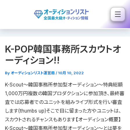
内
容
を
ス
キ
K-POP韓国事務所スカウトオ
ッ
プ
ーディション!!
By
オーディションリスト運営局
/
10月 10, 2022
K-Scout〜韓国事務所参加型オーディション〜特典総額
1,000万円複数の韓国プロダクションに参加頂き、最終審
査では応募者でのユニットを組みライブ形式を行い審査
します(thumbs up)そこで目に留まった方やユニットは、
スカウトされるチャンスもあります【オーディション概要】
K-Scout〜韓国事務所参加型オーディション〜とは夢を