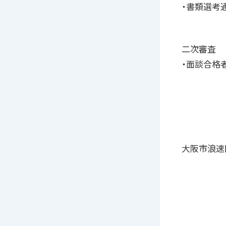
・書類選考
二次審査
・面談合格
大阪市浪速区