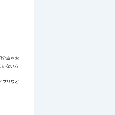
配分率をお
ていない方
アプリなど