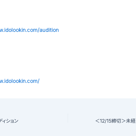
w.idolookin.com/audition
w.idolookin.com/
ディション