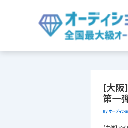
内
容
を
ス
キ
ッ
プ
[大阪
第一弾
By
オーディシ
【主催】アイ