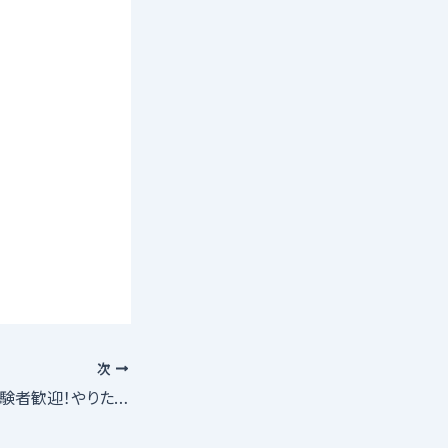
次
＜12/15締切＞未経験者歓迎！やりたい事をカタチにしよう！座・市民劇場YOUNGチームオーディション