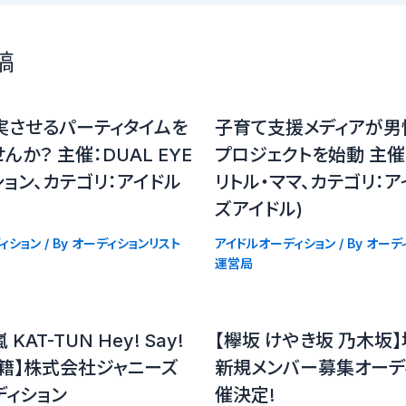
稿
実させるパーティタイムを
子育て支援メディアが男
んか？ 主催：DUAL EYE
プロジェクトを始動 主
ョン、カテゴリ：アイドル
リトル・ママ、カテゴリ：ア
ズアイドル)
ィション
/ By
オーディションリスト
アイドルオーディション
/ By
オーデ
運営局
嵐 KAT-TUN Hey! Say!
【欅坂 けやき坂 乃木坂
在籍】株式会社ジャニーズ
新規メンバー募集オーデ
ディション
催決定!