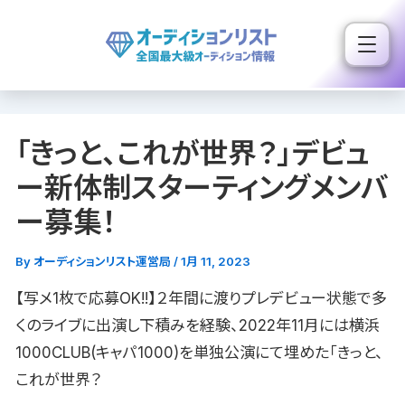
内
容
を
ス
キ
「きっと、これが世界？」デビュ
ッ
プ
ー新体制スターティングメンバ
ー募集！
By
オーディションリスト運営局
/
1月 11, 2023
【写メ1枚で応募OK!!】２年間に渡りプレデビュー状態で多
くのライブに出演し下積みを経験、2022年11月には横浜
1000CLUB(キャパ1000)を単独公演にて埋めた「きっと、
これが世界？