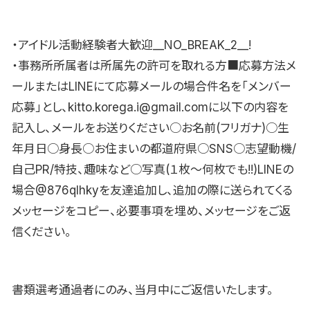
・アイドル活動経験者大歓迎__NO_BREAK_2__!
・事務所所属者は所属先の許可を取れる方■応募方法メ
ールまたはLINEにて応募メールの場合件名を「メンバー
応募」とし、kitto.korega.i@gmail.comに以下の内容を
記入し、メールをお送りください○お名前(フリガナ)○生
年月日○身長○お住まいの都道府県○SNS○志望動機/
自己PR/特技、趣味など○写真(１枚〜何枚でも!!)LINEの
場合@876qlhkyを友達追加し、追加の際に送られてくる
メッセージをコピー、必要事項を埋め、メッセージをご返
信ください。
書類選考通過者にのみ、当月中にご返信いたします。