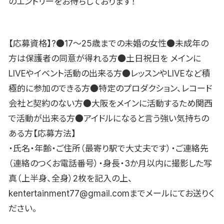
のエントリーをお待ちしております！
【応募資格】?●17〜25歳までの未婚の女性●未成年の
方は保護者の同意が得れる方●土日祝日を メインに
LIVEやイベント活動の出来る方●レッスンやLIVEなど積
極的に参加のできる方●特定のプロダクション、レコード
会社と契約のない方●大阪をメインに活動するため関西
で活動が出来る方●アイドルになると言う強い気持ちの
ある方【応募方法】
・氏名・年齢・ご住所（最寄り駅で大丈夫です）・ご連絡先
（連絡のつくお電話番号）・身長・3か月以内に撮影した写
真（上半身、全身）2枚を記入の上、
kentertainment77@gmail.comまでメールにてお送りく
ださい。