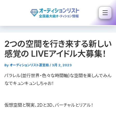
内
容
を
ス
キ
2つの空間を行き来する新しい
ッ
プ
感覚の LIVEアイドル大募集！
By
オーディションリスト運営局
/
3月 2, 2023
パラレル(並行世界・色々な時間軸)な空間を楽しんでみん
なでキュンキュンしちゃお！
仮想空間と現実、2Dと3D、バーチャルとリアル！