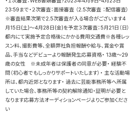
・１次審査：WEB書類審査?2023年4月9日-4月23日
23:59まで・２次審査：面接審査 （2.5次審査 ：配信審査）
※審査結果次第で2.5次審査が入る場合がございます4
月15日(土)〜4月28日(金)を予定３次審査：5月21日（日）
都内にて実施予定合格後にかかる費用交通費※各種レッ
スン料、撮影費等、全額弊社負担報酬や給与、賞金や賞
品、手当などデビューより報酬発生応募資格・ 13歳〜29
歳の女性 ※未成年者は保護者の同意が必要・ 経験不
問（初心者でもしっかりサポートいたします）・ 主な活動場
所は、都内近郊となります・ 過去に芸能事務所等へ所属
していた場合、事務所等の契約解除通知・証明が必要と
なります応募方法オーディションページよりご参加くださ
い