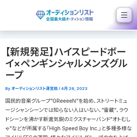
内
容
を
ス
キ
【新規発足】ハイスピードボー
ッ
プ
イ×ペンギンシャルメンズグル
ープ
By
オーディションリスト運営局
/
4月 26, 2023
国民的音楽グループ”GReeeeN”を始め、ストリートミュ
ージシャンシーンでは知らない人はいない、”雷蔵”、ラウ
ドシーンを沸かす新進気鋭のミクスチャーバンド”オトむし
ゃ”などが所属する「High Speed Boy Inc.」と多種多様な