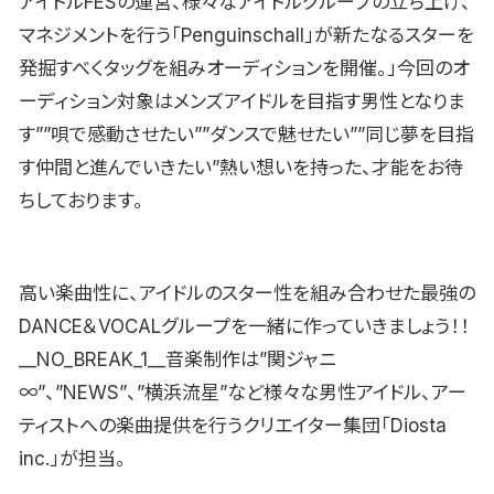
アイドルFESの運営、様々なアイドルグループの立ち上げ、
マネジメントを行う「Penguinschall」が新たなるスターを
発掘すべくタッグを組みオーディションを開催。」今回のオ
ーディション対象はメンズアイドルを目指す男性となりま
す””唄で感動させたい””ダンスで魅せたい””同じ夢を目指
す仲間と進んでいきたい”熱い想いを持った、才能をお待
ちしております。
高い楽曲性に、アイドルのスター性を組み合わせた最強の
DANCE＆VOCALグループを一緒に作っていきましょう！！
__NO_BREAK_1__音楽制作は”関ジャニ
∞”、”NEWS”、”横浜流星”など様々な男性アイドル、アー
ティストへの楽曲提供を行うクリエイター集団「Diosta
inc.」が担当。