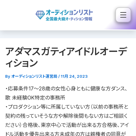
内
容
を
ス
キ
アダマスガティアイドルオーデ
ッ
プ
ィション
By
オーディションリスト運営局
/
11月 24, 2023
・応募条件17〜28歳の女性心身ともに健康な方ダンス、
歌 未経験OK特定の事務所
・プロダクション等に所属していない方（以前の事務所と
契約の残っていそうな方や解除後間もない方はご相談く
ださい）合格後、東京中心で活動が出来る方合格後、アイ
ドル活動を優先出来る方未成年の方は親権者の同意が