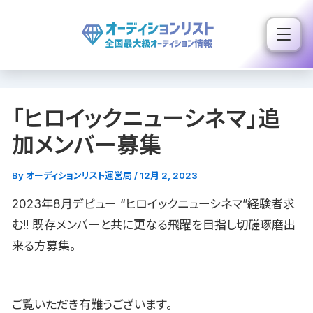
内
容
を
ス
キ
「ヒロイックニューシネマ」追
ッ
プ
加メンバー募集
By
オーディションリスト運営局
/
12月 2, 2023
2023年8月デビュー “ヒロイックニューシネマ”経験者求
む!! 既存メンバーと共に更なる飛躍を目指し切磋琢磨出
来る方募集。
ご覧いただき有難うございます。