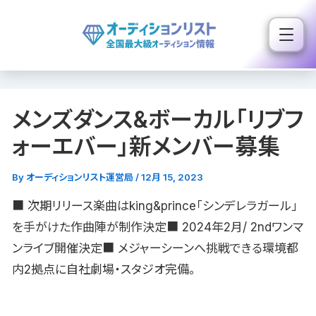
内
容
を
ス
キ
メンズダンス&ボーカル「リブフ
ッ
プ
ォーエバー」新メンバー募集
By
オーディションリスト運営局
/
12月 15, 2023
■ 次期リリース楽曲はking&prince「シンデレラガール」
を手がけた作曲陣が制作決定■ 2024年2月/ 2ndワンマ
ンライブ開催決定■ メジャーシーンへ挑戦できる環境都
内2拠点に自社劇場・スタジオ完備。