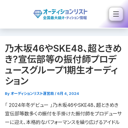
内
容
を
ス
キ
乃木坂46やSKE48、超ときめ
ッ
プ
き?宣伝部等の振付師プロデ
ュースグループ1期生オーディ
ション
By
オーディションリスト運営局
/
6月 4, 2024
「 2024年冬デビュー 」乃木坂46やSKE48、超ときめき
宣伝部等数多くの振付を手掛けた振付師をプロデューサ
ーに迎え、本格的なパフォーマンスを繰り広げるアイドル