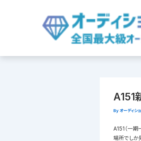
内
容
を
ス
キ
ッ
プ
A15
By
オーディシ
A151（一
場所でしか