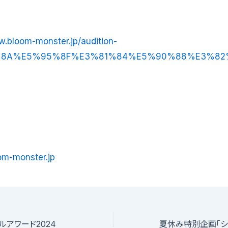
w.bloom-monster.jp/audition-
%8A%E5%95%8F%E3%81%84%E5%90%88%E3%82
oom-monster.jp
ルアワード2024