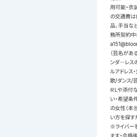
用可能・衣
の交通費は
品、手当な
務所契約中
a151@bl
（芸名があ
ンダ―レス
ルアドレス
歌/ダンス
ＲＬや添付
い・希望条件
の女性（本
い方を探す
※ライバー
ます・合格