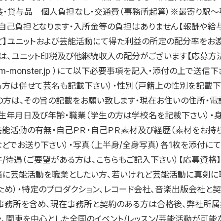
装・貸与品 個人負担なし・交通費（事務所起算）※最寄り駅〜
自己負担となります・入所金等の負担はありません【報酬や給
ど】ユニットおよび芸能活動にて得た利益の所定の配分率をお
は、ユニット印税及び他継続収入の配分がございます【応募方法
oom-monster.jp ）にて以下必要事項を記入・添付の上で送信
る方は併せて芸名も記載下さい）・性別（戸籍上の性別を記載下
の方は、その旨の記載をお願い致します・現在お住いの住所・電
・生年月日及び年齢・職業（学生の方は学校名を記載下さい）・身
/芸能活動の有無・自己ＰＲ・自己ＰＲ素材及び経歴（素材をお持
などでお送り下さい）・写真（上半身/全身写真）各1枚を添付に
/待遇（ご要望がある方は、こちらもご記入下さい）【応募資格】
当に芸能活動を職業としたい方、若いけれど芸能活動に真剣に
ため）・特定のプロダクション、レコード会社、音楽出版会社と
事務所を含め、現在事務所と契約のある方は合格後、弊社所属
後、関東を中心とした全国のイベント/レッスン/芸能活動が可能