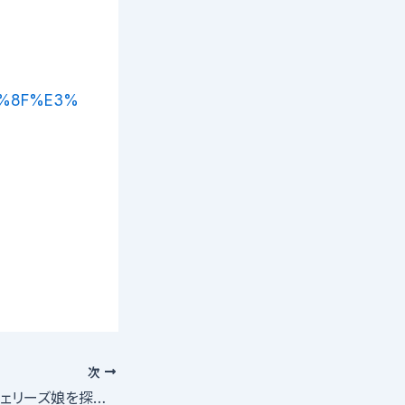
%8F%E3%
次
夏休み特別企画「シェリーズ娘を探せ！」オーディション会場までの交通費支給！（MAX1万円支給）