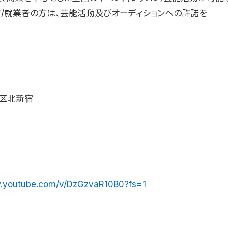
方/就業者の方は、芸能活動及びオーディションへの許諾を
区北新宿
w.youtube.com/v/DzGzvaR10B0?fs=1