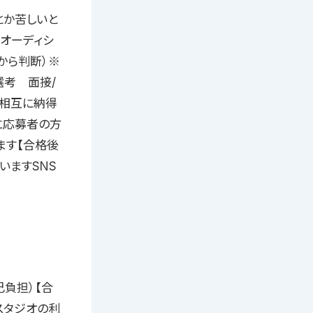
とか苦しいと
オーディシ
から判断）※
選考 面接/
く相互に納得
に応募者の方
ます【合格後
いますSNS
己負担）【合
スタジオの利