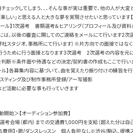
日チェックしてしまう．．．そんな事が実は重要で、他の人が大変
「楽しい」と思える人と大きな夢を実現させたいと思っています【
ュール】1次選考 書類選考＆ヒアリング（プロフィール及び資料
には、以後の審査に関してのご連絡をメールにて行います2次
弊社スタジオ、事務所にて行います）※片方向での面接ではな
行うために行う面接となります3次選考 2次選考の内容を元
を判断※条件面や待遇などの決定/契約書の作成もここで行い
ール】各募集内容に基づいて、曲を覚えたり振り付けの練習を行
ャスティング及び制作事務所登録/アー写撮影
など活動に必要な事も行っていきます
動開始＞【オーディション参加費】
選考会場（都内）までの交通費1,000円を支給（超えた分は自
る費用】・歌/ダンスレッスン 個人負担なし※渋谷/駒込、提携