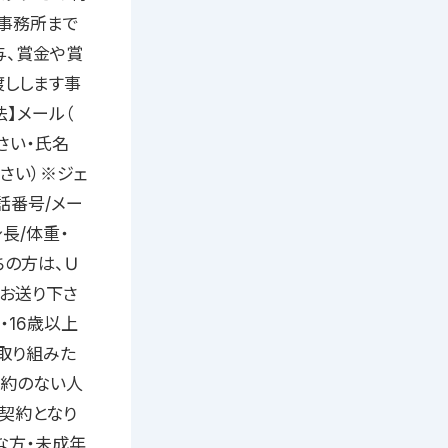
事務所まで
与、賞金や賞
渡しします事
】メール（
下さい・氏名
さい）※ジェ
話番号/メー
長/体重・
ちの方は、Ｕ
てお送り下さ
・16歳以上
取り組みた
契約のない人
契約となり
な方・未成年