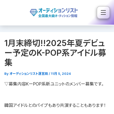
内
容
を
ス
キ
1月末締切!!2025年夏デビュ
ッ
プ
ー予定のK-POP系アイドル募
集
By
オーディションリスト運営局
/
11月 5, 2024
▽募集内容KーPOP系新ユニットのメンバー募集です。
韓国アイドルとのパイプもあり共演することもあります！