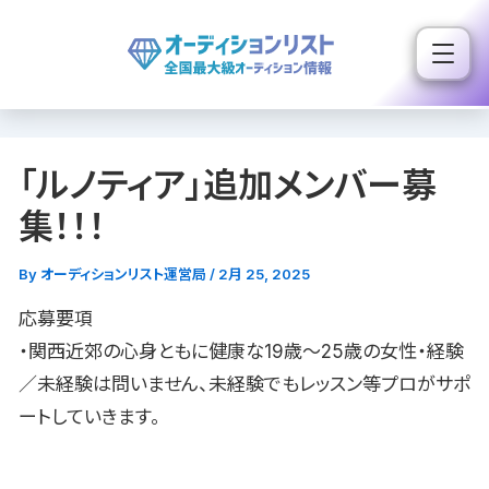
内
容
を
ス
キ
「ルノティア」追加メンバー募
ッ
プ
集！！！
By
オーディションリスト運営局
/
2月 25, 2025
応募要項
・関西近郊の心身ともに健康な19歳〜25歳の女性・経験
／未経験は問いません、未経験でもレッスン等プロがサポ
ートしていきます。