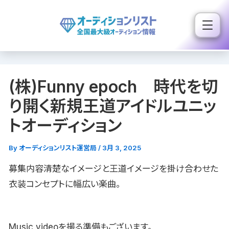
内
容
を
ス
キ
(株)Funny epoch 時代を切
ッ
プ
り開く新規王道アイドルユニッ
トオーディション
By
オーディションリスト運営局
/
3月 3, 2025
募集内容清楚なイメージと王道イメージを掛け合わせた
衣装コンセプトに幅広い楽曲。
Music videoを撮る準備もございます。