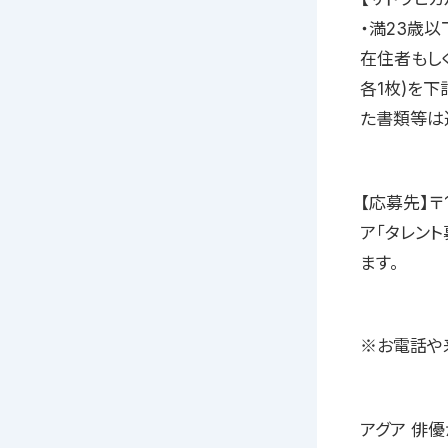
・満23歳
在住者もし
各1枚)を
た書類等は
【応募先】〒
ア「タレン
ます。
※お電話や
アグア 俳優