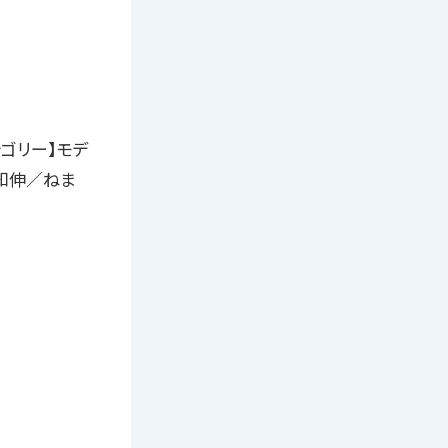
テゴリー】モデ
知伸／ねま