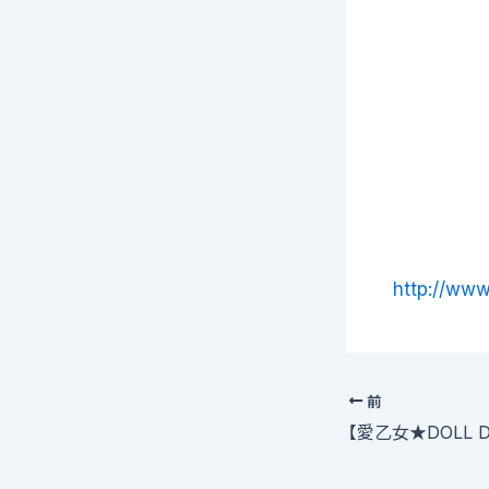
http://ww
前