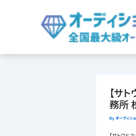
内
容
を
ス
キ
ッ
プ
【サト
務所 
By
オーディシ
【サトウヒカ