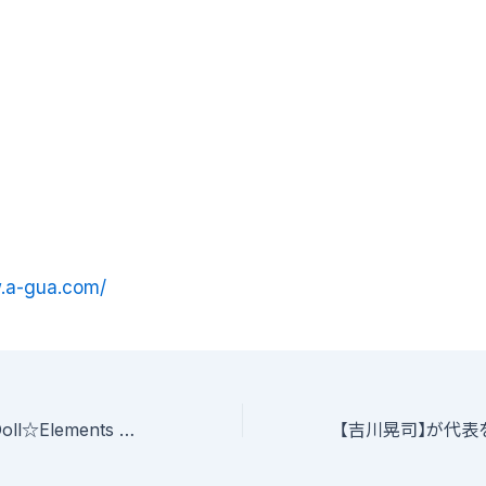
w.a-gua.com/
【愛乙女★DOLL Doll☆Elements 愛迫みゆ】所属の事務所 株式会社アクアルナ・エンターテイメントアイドルオーディション