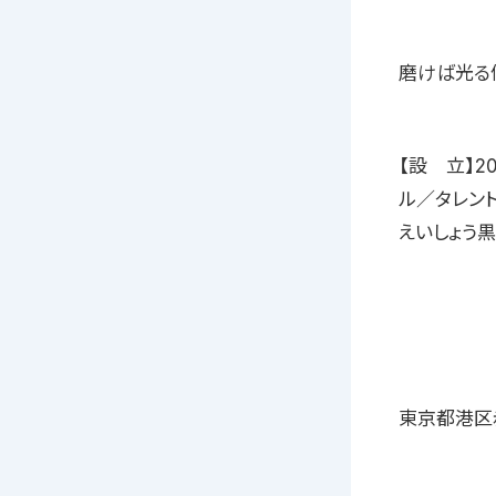
磨けば光る
【設 立】2
ル／タレン
えいしょう
東京都港区赤