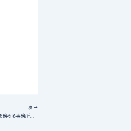
次
【吉川晃司】が代表を務める事務所アクセルミュージックエンターテイメント オーディション