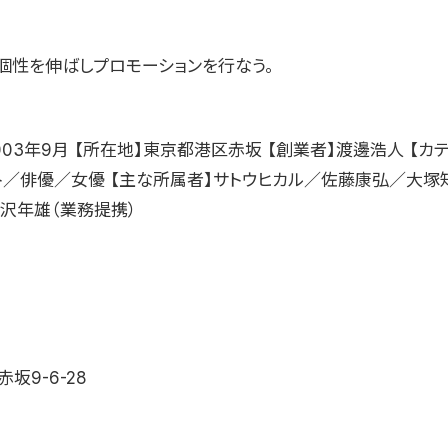
個性を伸ばしプロモーションを行なう。
003年9月 【所在地】東京都港区赤坂 【創業者】渡邊浩人 【カ
ト／俳優／女優 【主な所属者】サトウヒカル／佐藤康弘／大塚
黒沢年雄（業務提携）
坂9-6-28