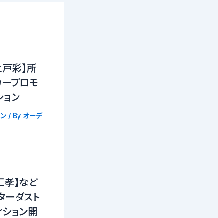
上戸彩】所
カープロモ
ション
ン
/ By
オーデ
正孝】など
ターダスト
ィション開