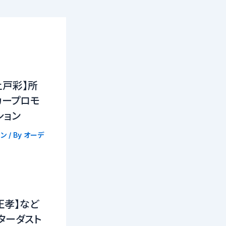
上戸彩】所
カープロモ
ション
ン
/ By
オーデ
正孝】など
ターダスト