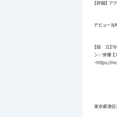
【詳細】 
デビュー当
【設 立】1
ン／俳優 【
・https://m
東京都港区南