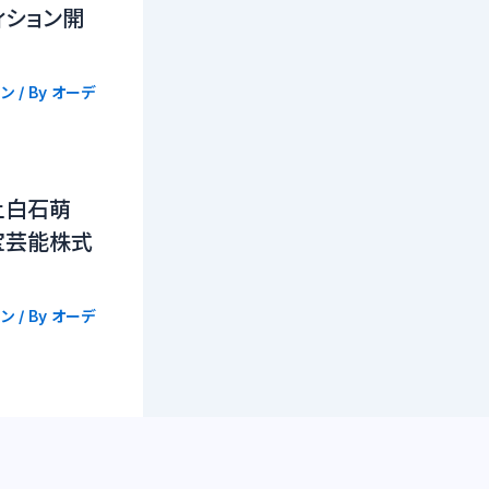
ィション開
ン
/ By
オーデ
上白石萌
宝芸能株式
ン
/ By
オーデ