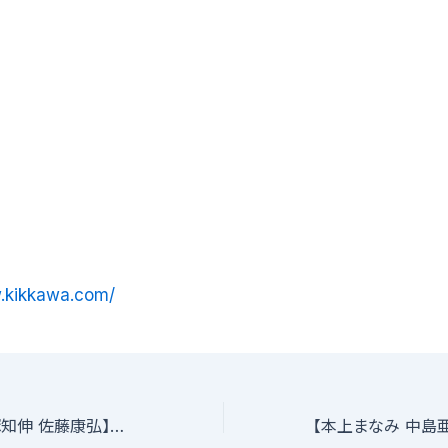
.kikkawa.com/
【サトウヒカル 大塚知伸 佐藤康弘】所属の事務所 株式会社アグア オーディション