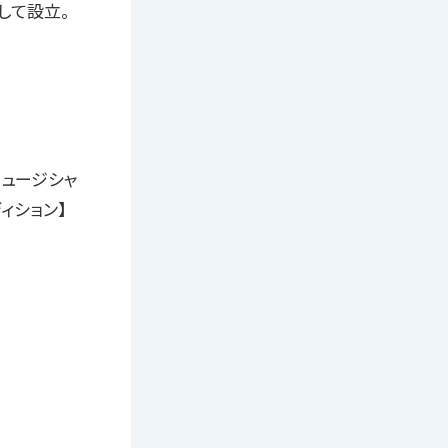
して設立。
ミュージシャ
ィション】