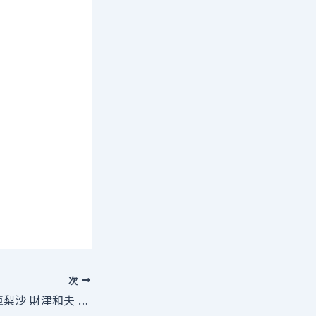
次
【本上まなみ 中島亜梨沙 財津和夫 新井啓太】所属の事務所 株式会社アクラ オーディション