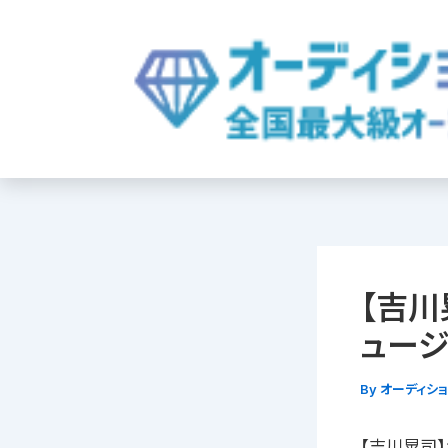
内
容
を
ス
キ
ッ
プ
【吉川
ュージ
By
オーディシ
【吉川晃司