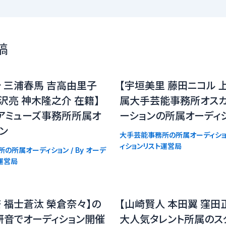
稿
 三浦春馬 吉高由里子
【宇垣美里 藤田ニコル 
沢亮 神木隆之介 在籍】
属大手芸能事務所オス
アミューズ事務所所属オ
ーションの所属オーディ
ョン
大手芸能事務所の所属オーディショ
ィションリスト運営局
所の所属オーディション
/ By
オーデ
運営局
 福士蒼汰 榮倉奈々】の
【山崎賢人 本田翼 窪田
研音でオーディション開催
大人気タレント所属のス