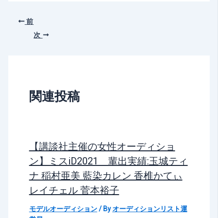
前
次
関連投稿
【講談社主催の女性オーディショ
ン】ミスiD2021 輩出実績:玉城ティ
ナ 稲村亜美 藍染カレン 香椎かてぃ
レイチェル 菅本裕子
モデルオーディション
/ By
オーディションリスト運