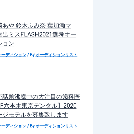
崎あや 鈴木ふみ奈 葉加瀬マ
出ミスFLASH2021選考オー
ション
オーディション
/ By
オーディションリスト
で話題沸騰中の大注目の歯科医
F六本木東京デンタル】2020
ージモデルを募集致します
オーディション
/ By
オーディションリスト