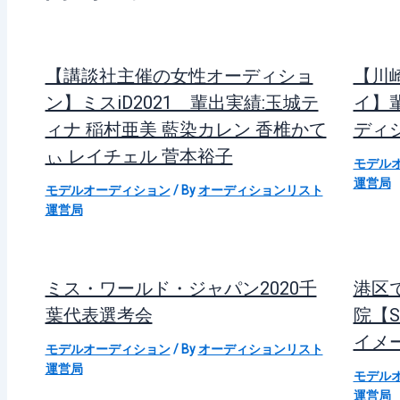
【講談社主催の女性オーディショ
【川
ン】ミスiD2021 輩出実績:玉城テ
イ】輩
ィナ 稲村亜美 藍染カレン 香椎かて
ディ
ぃ レイチェル 菅本裕子
モデル
運営局
モデルオーディション
/ By
オーディションリスト
運営局
ミス・ワールド・ジャパン2020千
港区
葉代表選考会
院【S
イメ
モデルオーディション
/ By
オーディションリスト
運営局
モデル
運営局