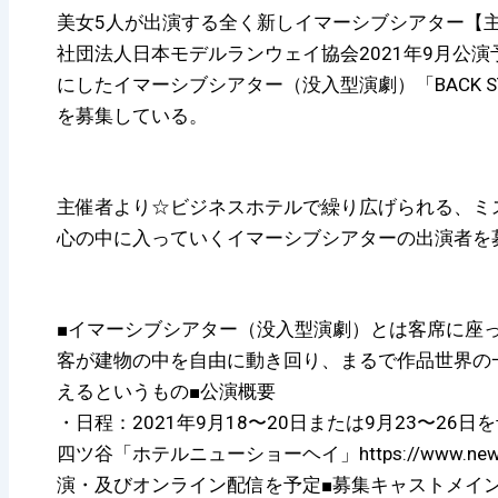
美女5人が出演する全く新しイマーシブシアター【主催】
社団法人日本モデルランウェイ協会2021年9月公
にしたイマーシブシアター（没入型演劇）「BACK S
を募集している。
主催者より☆ビジネスホテルで繰り広げられる、ミ
心の中に入っていくイマーシブシアターの出演者を
■イマーシブシアター（没入型演劇）とは客席に座
客が建物の中を自由に動き回り、まるで作品世界の
えるというもの■公演概要
・日程：2021年9月18〜20日または9月23〜26
四ツ谷「ホテルニューショーヘイ」https://www.new
演・及びオンライン配信を予定■募集キャストメイン