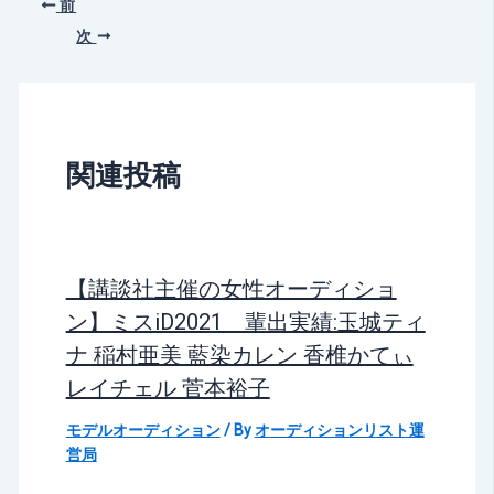
前
次
関連投稿
【講談社主催の女性オーディショ
ン】ミスiD2021 輩出実績:玉城ティ
ナ 稲村亜美 藍染カレン 香椎かてぃ
レイチェル 菅本裕子
モデルオーディション
/ By
オーディションリスト運
営局