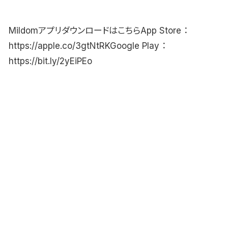
MildomアプリダウンロードはこちらApp Store ：
https://apple.co/3gtNtRKGoogle Play ：
https://bit.ly/2yEiPEo