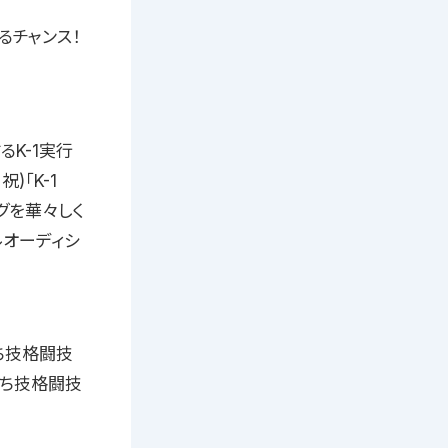
るチャンス！
るK-1実行
)「K-1
ングを華々しく
ルオーディシ
立ち技格闘技
立ち技格闘技