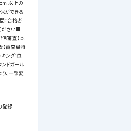
cm 以上の
確保ができる
期間：合格者
ください■
0配信審査【本
果発表【審査員特
ンキング1位
ウンドガール
より、一部変
より登録