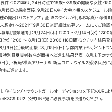
要件・2021年6月24日時点で16歳〜39歳の健康な女性・150
年8月15日の最終面接、9月20日のK-1大会本番のスケジュール
種の提出（バストアップ / 全 ※スタイルが判るお写真）・稼働
月末想定）〜2021年9月30日※詳細は応募フォームにてご確認
集【書類選考】：6月24日(木) 12:00 〜7月14日(水) 12:0
日(木) 12:00 〜 8月1日(日) 23:00 (18日間)ミクチャ内結
8月6日(金)最終面接 ：8月15日(日) ＠都内某所※ポイントラ
員特別賞受賞者数名が面接へと進出結果発表 ：8月末予定ラ
0日(月・祝)＠横浜アリーナ※ 新型コロナウイルス感染状況に
合もございます。
1. 『K-1ミクチャラウンドガールオーディション』を下記のURL
lin.ee/K3C9rRU2. 公式LINE宛に必要事項をお送りください。