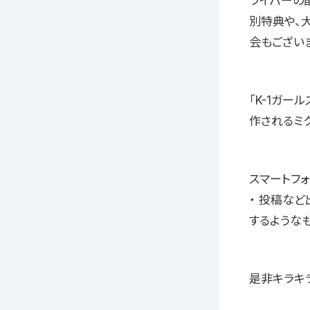
ライバーの
別特典や、
会もござい
「K-1ガ
作されるミ
スマートフ
・ 投稿な
するような
是非キラキラ