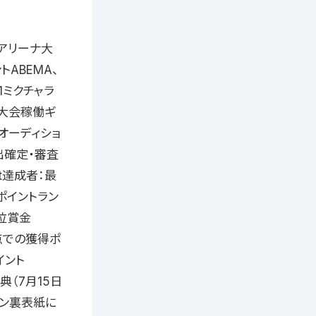
横浜アリーナ大
ABEMA、
1ミクチャラ
・大会稼働ギ
」オーディショ
出確定・審査
t達成者：最
ポイントラン
位賞金
 時点での獲得ポ
イント
典（7月15日
ピオン裏表紙に