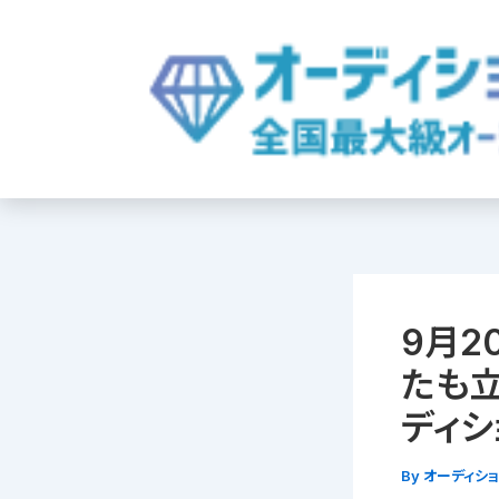
内
容
を
ス
キ
ッ
プ
9月2
たも立
ディシ
By
オーディシ