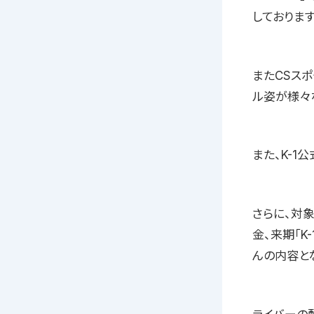
しております
またCSスポ
ル姿が様々
また、K-1
さらに、対
金、来期「K
んの内容と