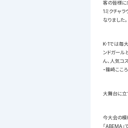
客の皆様に
1ミクチャ
なりました。
K-1では毎
ンドガール
ん、人気コ
・篠崎ここ
大舞台に立
今大会の模
「ABEMA