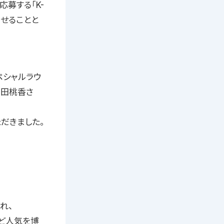
募する「K-
させることと
ペシャルラウ
石田桃香さ
だきました。
れ、
など人気を博