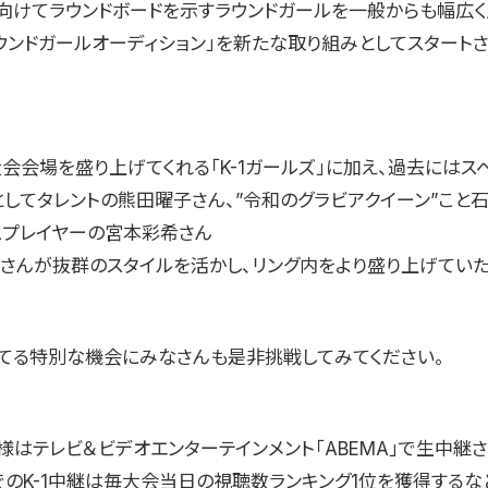
向けてラウンドボードを示すラウンドガールを一般からも幅広く応
ラウンドガールオーディション」を新たな取り組みとしてスタート
大会会場を盛り上げてくれる「K-1ガールズ」に加え、過去にはス
としてタレントの熊田曜子さん、”令和のグラビアクイーン”こと
スプレイヤーの宮本彩希さん
ろさんが抜群のスタイルを活かし、リング内をより盛り上げていた
てる特別な機会にみなさんも是非挑戦してみてください。
様はテレビ＆ビデオエンターテインメント「ABEMA」で生中継さ
」でのK-1中継は毎大会当日の視聴数ランキング1位を獲得する