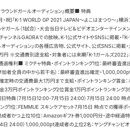
チャラウンドガールオーディション』概要■ 特典
月・祝)「K-1 WORLD GP 2021 JAPAN〜よこはまつり〜」
ドガール（1試合）・大会当日テレビ＆ビデオエンターテインメント
チャンネルGAORAでの放映、K-1公式サイトやSNSに掲載・『K-
ルオーディション』の各種広告物、公式サイト、公式SNSに掲載
1万円 ※交通費別途支給・対象者には来期「K-1ガールズ2022
通過権利■ ミクチャ特典・ポイントランキング1位：最終審査進
加者全員の中から若干名）：最終審査進出確定・1,000,000p
確定時の交通費最大1万円まで支給・ポイントランキング賞金：
賞金3万円ポイントランキング2位賞金1万円ポイントランキング3
初日特典（7月15日12:00-7月15日 24:00）7月15日 24:00
ング1位：FEMMUE スキンケアセット7月15日 時点での獲得ポ
pt達成者かつ上位10位：Amazonギフト券1,000円分・途中経過特
月24日 24:00）1,000,000pt達成者の上位2名：ヤングチャン