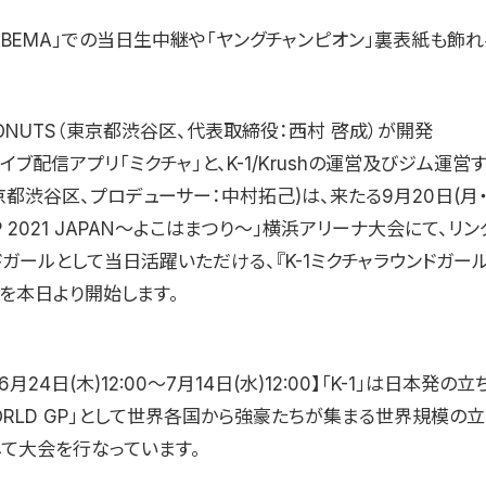
BEMA」での当日生中継や「ヤングチャンピオン」裏表紙も飾れ
ONUTS（東京都渋谷区、代表取締役：西村 啓成）が開発
イブ配信アプリ「ミクチャ」と、K-1/Krushの運営及びジム運営す
都渋谷区、プロデューサー：中村拓己)は、来たる9月20日(月・祝
GP 2021 JAPAN〜よこはまつり〜」横浜アリーナ大会にて、リ
ガールとして当日活躍いただける、『K-1ミクチャラウンドガー
集を本日より開始します。
月24日(木)12:00〜7月14日(水)12:00】「K-1」は日本発の
 WORLD GP」として世界各国から強豪たちが集まる世界規模の
して大会を行なっています。