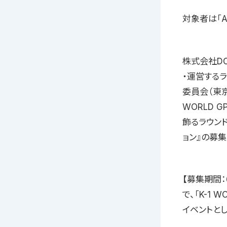
対象者は「A
株式会社D
・運営するラ
委員会（東京
WORLD 
飾るラウンド
ョン』の募
【募集期間：6
で、「K-1
イベントと