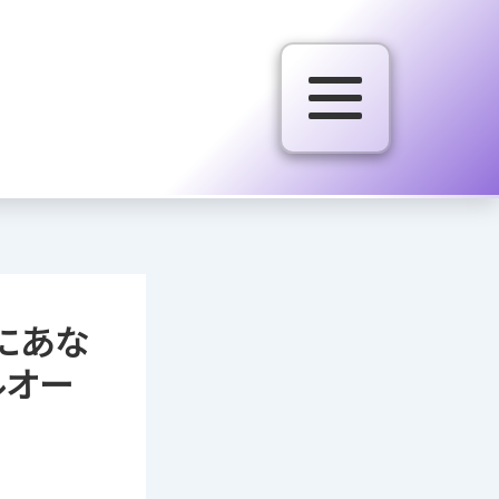
にあな
ルオー