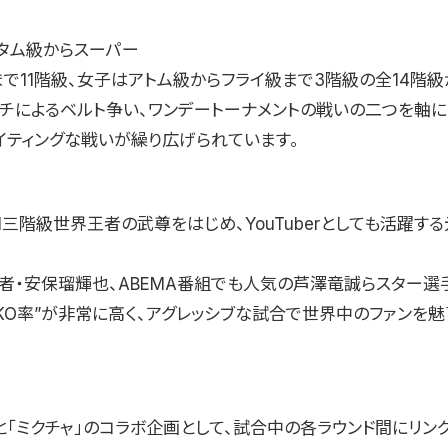
タム級からスーパー
まで11階級、女子はアトム級からフライ級まで3階級の全14階級
ッチによるベルト争い、ワンデートーナメントの戦いの二つを軸に
イティングな戦いが繰り広げられています。
1三階級世界王者の武尊をはじめ、YouTuberとしても活躍する
王者・安保瑠輝也、ABEMA番組でも人気の芦澤竜誠らスター選
”KO率”が非常に高く、アグレッシブな試合で世界中のファンを
1と「ミクチャ」のコラボ企画として、試合中の各ラウンド間にリン