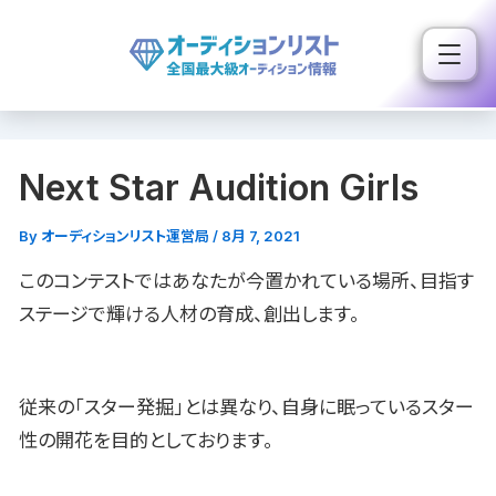
内
容
を
ス
キ
Next Star Audition Girls
ッ
プ
By
オーディションリスト運営局
/
8月 7, 2021
このコンテストではあなたが今置かれている場所、目指す
ステージで輝ける人材の育成、創出します。
従来の「スター発掘」とは異なり、自身に眠っているスター
性の開花を目的としております。