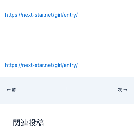
https://next-star.net/girl/entry/
https://next-star.net/girl/entry/
前
次
関連投稿