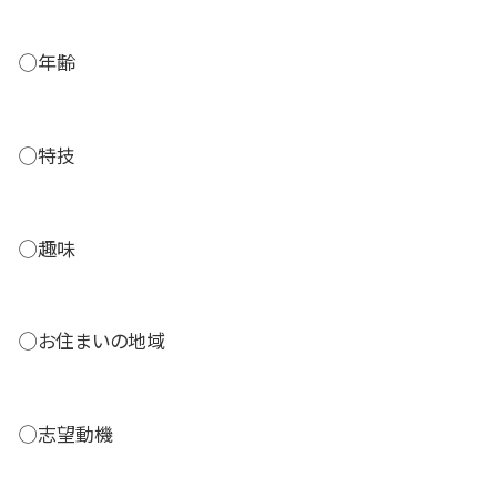
◯年齢
◯特技
◯趣味
◯お住まいの地域
◯志望動機