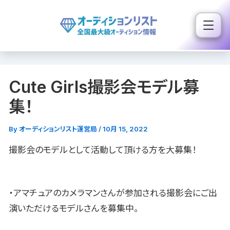
内
容
を
ス
キ
Cute Girls撮影会モデル募
ッ
プ
集！
By
オーディションリスト運営局
/
10月 15, 2022
撮影会のモデルとして活動して頂ける方を大募集！
・アマチュアのカメラマンさんが参加される撮影会にご出
演いただけるモデルさんを募集中。