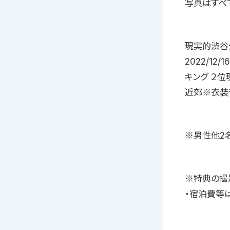
写真はすべ
現実的渋谷公式サイ
2022/1
キング ２位
近郊※衣装
※男性他2
※特典の撮
・宿泊費等