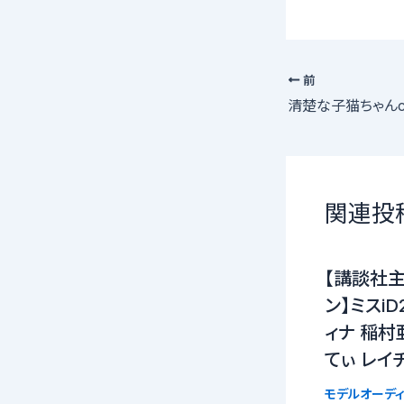
前
関連投
【講談社
ン】ミスi
ィナ 稲村
てぃ レイ
モデルオーディ