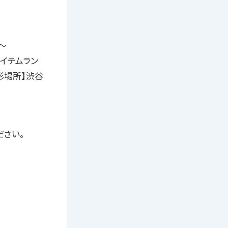
7〜
アイテムラン
影場所】渋谷
ださい。