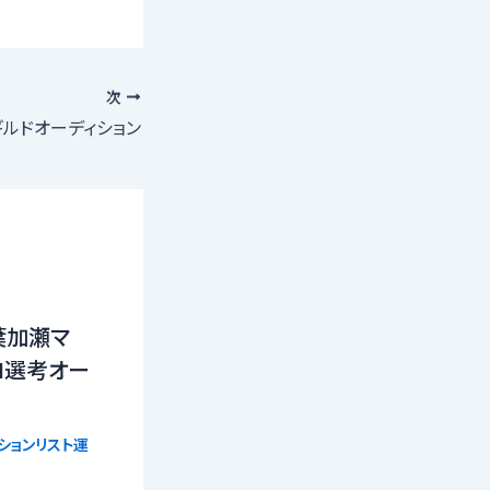
次
ルドオーディション
葉加瀬マ
21選考オー
ションリスト運