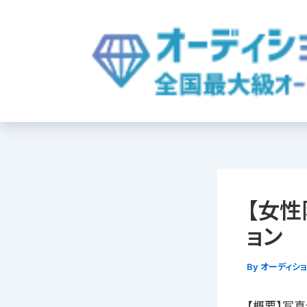
内
容
を
ス
キ
ッ
プ
【女性
ョン
By
オーディシ
【概要】写