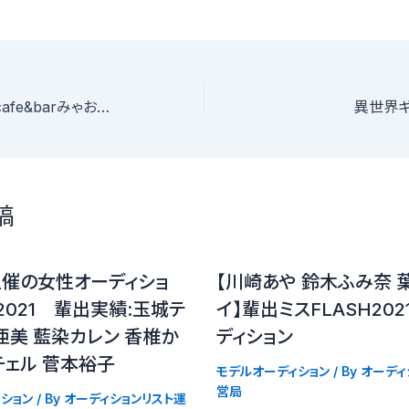
清楚な子猫ちゃんcafe&barみゃおみゃお1日店長＆PRモデルオーディション
異世界ギ
稿
主催の女性オーディショ
【川崎あや 鈴木ふみ奈 
D2021 輩出実績:玉城テ
イ】輩出ミスFLASH20
亜美 藍染カレン 香椎か
ディション
チェル 菅本裕子
モデルオーディション
/ By
オーディ
営局
ション
/ By
オーディションリスト運