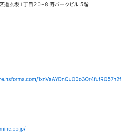
区道玄坂１丁目２０−８ 寿パークビル 5階
hare.hsforms.com/1xnVaAYDnQuO0o3Or4fufRQ57n2f
minc.co.jp/