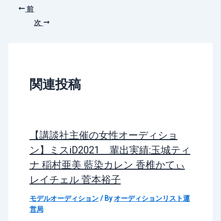
前
次
関連投稿
【講談社主催の女性オーディショ
ン】ミスiD2021 輩出実績:玉城ティ
ナ 稲村亜美 藍染カレン 香椎かてぃ
レイチェル 菅本裕子
モデルオーディション
/ By
オーディションリスト運
営局