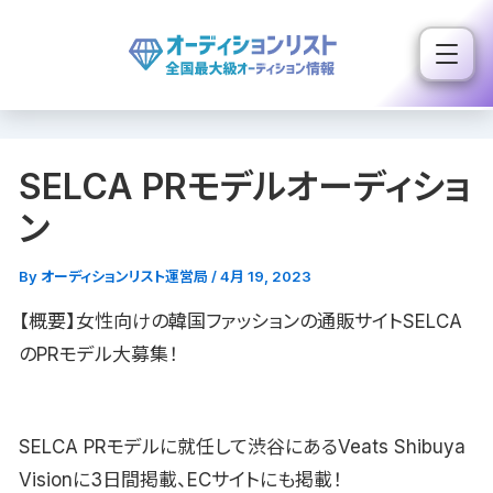
内
容
を
ス
キ
SELCA PRモデルオーディショ
ッ
プ
ン
By
オーディションリスト運営局
/
4月 19, 2023
【概要】女性向けの韓国ファッションの通販サイトSELCA
のPRモデル大募集！
SELCA PRモデルに就任して渋谷にあるVeats Shibuya
Visionに3日間掲載、ECサイトにも掲載！