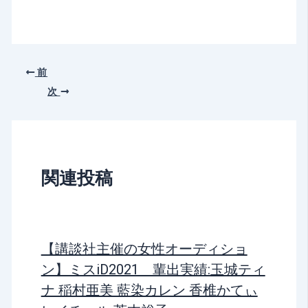
前
次
関連投稿
【講談社主催の女性オーディショ
ン】ミスiD2021 輩出実績:玉城ティ
ナ 稲村亜美 藍染カレン 香椎かてぃ