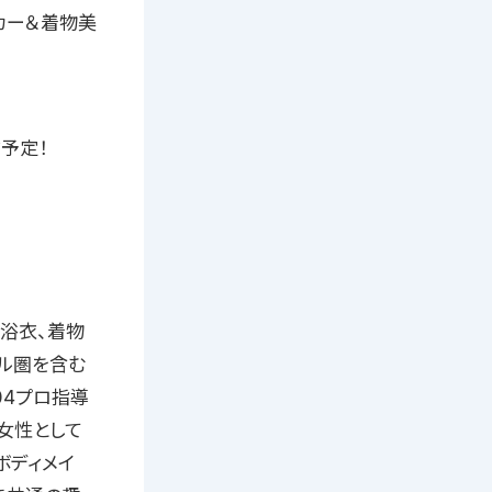
カー＆着物美
予定！
2浴衣、着物
バル圏を含む
04プロ指導
女性として
ボディメイ