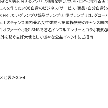
理などの美に関するノウハウ知識を学びたい07日本、海外各国
友人を作りたい08自身のビジネス(サービス・商品・自分自身)
てPRしたいグランプリ賞品グランプリ、準グランプリは、グロー
起用のチャンス国内著名女性雑誌へ掲載権獲得のチャンス国
件オファーや、海外SNSで著名インフルエンサーとコラボ撮影
海外を繋ぐ友好大使として様々な公益イベントにご招待
池袋2-35-4