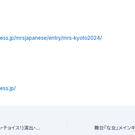
ress.jp/mrsjapanese/entry/mrs-kyoto2024/
ess.jp/
相馬あこ(100点un・チョイス！)演出・書き下ろし、5月ガールズ舞台『YELL（エール）』