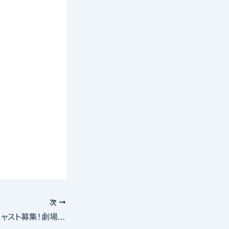
次
舞台『な女』メインキャスト募集！劇場：シアター・アルファ東京(201人キャパ)