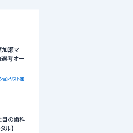
葉加瀬マ
21選考オー
ションリスト運
注目の歯科
タル】