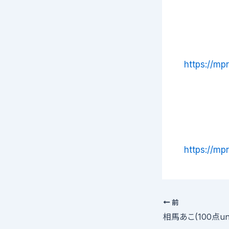
https://mp
https://mpr
前