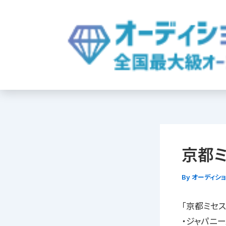
内
容
を
ス
キ
ッ
プ
京都ミ
By
オーディシ
「京都ミセス
・ジャパニ