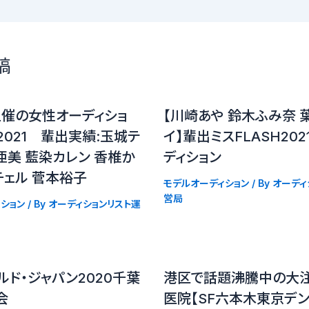
稿
主催の女性オーディショ
【川崎あや 鈴木ふみ奈 
D2021 輩出実績:玉城テ
イ】輩出ミスFLASH20
亜美 藍染カレン 香椎か
ディション
チェル 菅本裕子
モデルオーディション
/ By
オーディ
営局
ション
/ By
オーディションリスト運
ルド・ジャパン2020千葉
港区で話題沸騰中の大
会
医院【SF六本木東京デン