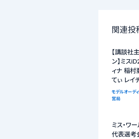
関連投
【講談社
ン】ミスi
ィナ 稲村
てぃ レイ
モデルオーディ
営局
ミス・ワー
代表選考