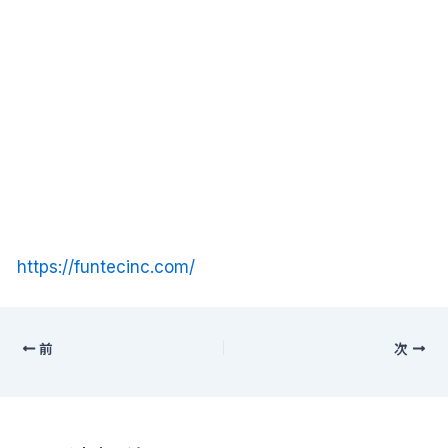
https://funtecinc.com/
前
次