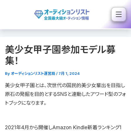
内
容
を
ス
キ
美少女甲子園参加モデル募
ッ
プ
集！
By
オーディションリスト運営局
/
7月 1, 2024
美少女甲子園とは、次世代の国民的美少女輩出を目指し
原石の発掘を目的とするSNSと連動したアワード型のフォ
トブックになります。
2021年4月から開催しAmazon Kindle新着ランキング1