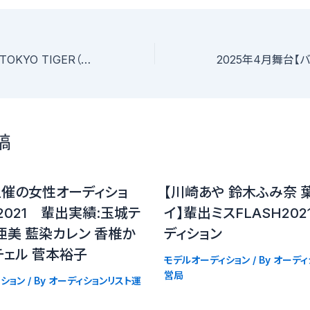
男性俳優ユニット「TOKYO TIGER（仮称）」オーディション
稿
主催の女性オーディショ
【川崎あや 鈴木ふみ奈 
D2021 輩出実績:玉城テ
イ】輩出ミスFLASH20
亜美 藍染カレン 香椎か
ディション
チェル 菅本裕子
モデルオーディション
/ By
オーディ
営局
ション
/ By
オーディションリスト運