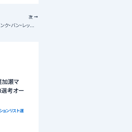
次
2025年4月舞台【バンク・バン・レッスン】出演者募集
葉加瀬マ
21選考オー
ションリスト運