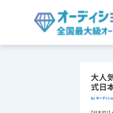
内
容
を
ス
キ
ッ
プ
大人気
式日
By
オーディシ
【日本初！】 