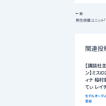
前
関連投
【講談社
ン】ミスi
ィナ 稲村
てぃ レイ
モデルオーディ
営局