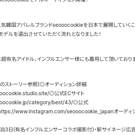
気韓国アパレルブランドseooocookieを日本で展開していく
モデルを選出させていただく流れとなりました！
は超有名アイドル、インフルエンサー様にも着用して頂いておりま
gramのストーリー参照)◎オーディション詳細
eooocookie.studio.site/◎公式ECサイト
eooocookie.jp/category/best/43/◎公式
mhttps://www.instagram.com/seooocookie_japanオ
2泊3日(有名インフルエンサーコラボ撮影付)・駅サイネージ広