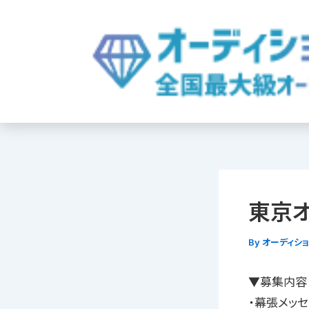
内
容
を
ス
キ
ッ
プ
東京オ
By
オーディシ
▼募集内容 2
・幕張メッセ