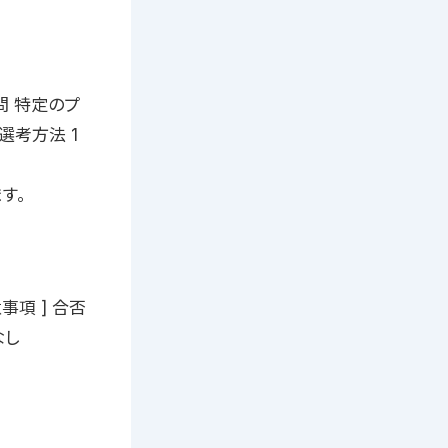
不問 特定のプ
選考方法 1
す。
注意事項 ] 合否
なし