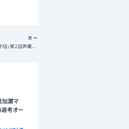
次
アニメ「ねこの洋菓子店」第２話声優オーディション
葉加瀬マ
21選考オー