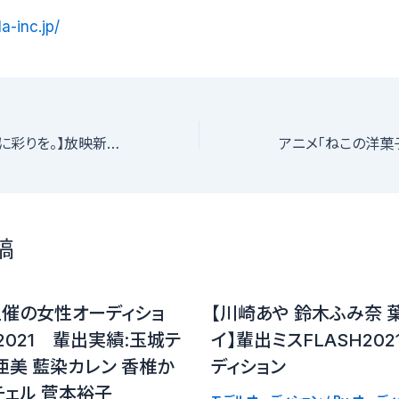
la-inc.jp/
【演技を学び、人生に彩りを。】放映新社 シニアタレント大募集！
稿
主催の女性オーディショ
【川崎あや 鈴木ふみ奈 
D2021 輩出実績:玉城テ
イ】輩出ミスFLASH20
亜美 藍染カレン 香椎か
ディション
チェル 菅本裕子