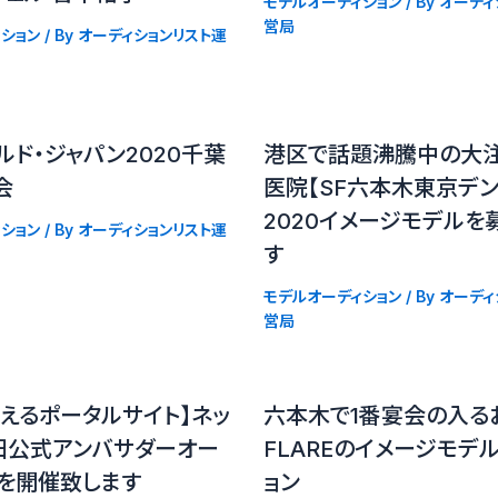
モデルオーディション
/ By
オーディ
営局
ション
/ By
オーディションリスト運
ルド・ジャパン2020千葉
港区で話題沸騰中の大
会
医院【SF六本木東京デン
2020イメージモデルを
ション
/ By
オーディションリスト運
す
モデルオーディション
/ By
オーディ
営局
えるポータルサイト】ネッ
六本木で1番宴会の入る
田公式アンバサダーオー
FLAREのイメージモデ
ンを開催致します
ョン