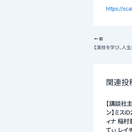
https://sca
前
関連投
【講談社
ン】ミスi
ィナ 稲村
てぃ レイ