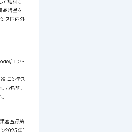
として無料ご
賛品贈呈を
ャンス国内外
omodel/エント
true※ コンテス
は、お名前、
。
日書類審査最終
ン2025年1