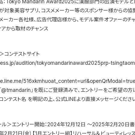
：Tokyo Mandarin Award2025に漢服部門の出演モデル
が対象美容サプリ、コスメメーカー等のスポンサー様からの協
メーカー各社様、広告代理店様から、モデル案件オファーのチ
ィアから取材のチャンス
＞コンテストサイト
press.jp/audition/tokyomandarinaward2025prp-tsingta
age.line.me/516xkmhuoat_content=url&openQrModal=
E「@tmandarin」を既にご登録済みで、エントリーをご希望の方
ンテスト名 を明記の上、公式LINEより直接メッセージください
ル＞エントリー開始：2024年12月12日 〜2025年2月20
5年2月21日(金）【1月エントリー組】リハーサル＆ビューティレッス