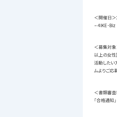
＜開催日＞2
−４IKE･
＜募集対象
以上の女性
活動したい
ムよりご応
＜書類審査
「合格通知