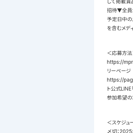
して掲載賞品
招待▼全員
予定日中の
を含むメデ
＜応募方法
https://m
リーページ
https://p
ト公式LIN
参加希望のコ
＜スケジュー
〆切：202