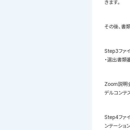
きます。
その後、書
Step3ファ
・選出書類
Zoom説
デルコンテ
Step4フ
ンテーショ