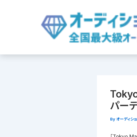
内
容
を
ス
キ
ッ
プ
Toky
パーテ
By
オーディシ
「Tokyo 