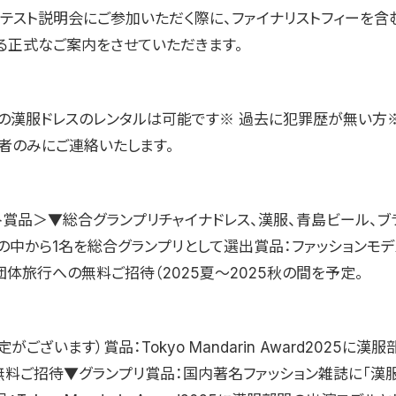
ンテスト説明会にご参加いただく際に、ファイナリストフィーを含
る正式なご案内をさせていただきます。
の漢服ドレスのレンタルは可能です※ 過去に犯罪歴が無い方※
者のみにご連絡いたします。
ト賞品＞▼総合グランプリチャイナドレス、漢服、青島ビール、ブ
の中から1名を総合グランプリとして選出賞品：ファッションモ
体旅行への無料ご招待（2025夏〜2025秋の間を予定。
がございます）賞品：Tokyo Mandarin Award2025に漢
無料ご招待▼グランプリ賞品：国内著名ファッション雑誌に「漢服