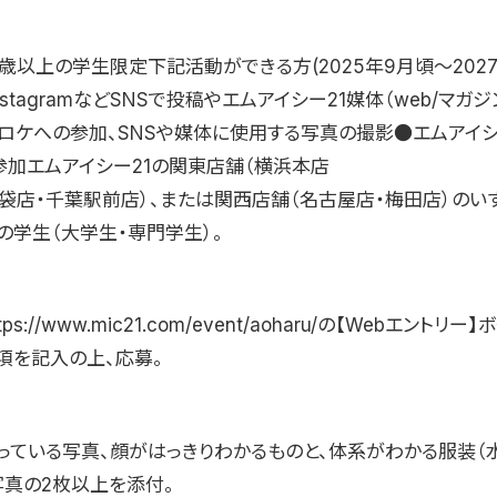
歳以上の学生限定下記活動ができる方(2025年9月頃〜202
nstagramなどSNSで投稿やエムアイシー21媒体（web/マガ
ロケへの参加、SNSや媒体に使用する写真の撮影●エムアイシ
参加エムアイシー21の関東店舗（横浜本店
池袋店・千葉駅前店）、または関西店舗（名古屋店・梅田店）のい
の学生（大学生・専門学生）。
s://www.mic21.com/event/aoharu/の【Webエントリー
項を記入の上、応募。
っている写真、顔がはっきりわかるものと、体系がわかる服装（
写真の2枚以上を添付。