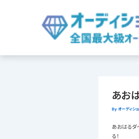
内
容
を
ス
キ
ッ
プ
あおは
By
オーディシ
あおはるダ
る！