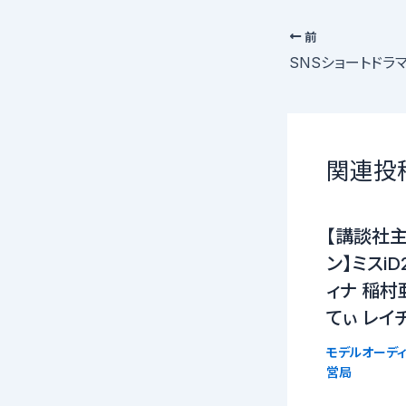
前
関連投
【講談社
ン】ミスi
ィナ 稲村
てぃ レイ
モデルオーディ
営局