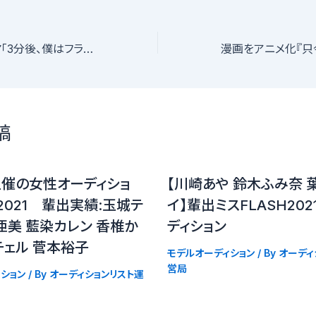
SNSショートドラマ「3分後、僕はフラれる（仮）」のヒロイン役募集@福岡
稿
主催の女性オーディショ
【川崎あや 鈴木ふみ奈 
D2021 輩出実績:玉城テ
イ】輩出ミスFLASH20
亜美 藍染カレン 香椎か
ディション
チェル 菅本裕子
モデルオーディション
/ By
オーディ
営局
ション
/ By
オーディションリスト運