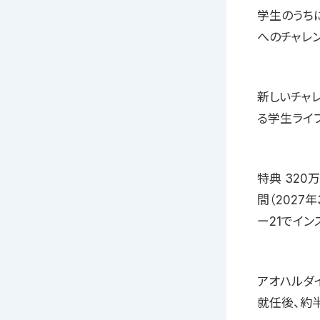
学生のうち
へのチャレ
新しいチャ
る学生ライ
特典 32
間（2027
ー21でイ
アオハルダ
就任後、約