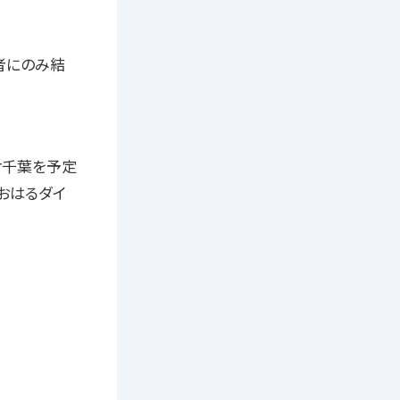
者にのみ結
r千葉を予定
あおはるダイ