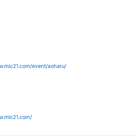
w.mic21.com/event/aoharu/
w.mic21.com/