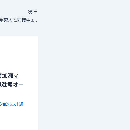
次
漫画をアニメ化『只今死人と同棲中』声優募集!!大手海外サブスク配信サイト!!
葉加瀬マ
21選考オー
ションリスト運