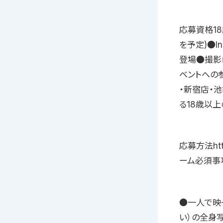
応募資格18
を予定)●I
登場●撮影
ベントへの
・新宿店・
る18歳以上
応募方法http
ーム必須事
●一人で映
い）の全身