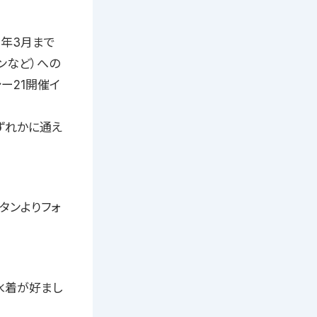
7年3月まで
ジンなど）への
ー21開催イ
ずれかに通え
】ボタンよりフォ
水着が好まし