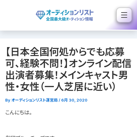
内
容
を
ス
キ
【日本全国何処からでも応募
ッ
プ
可、経験不問！】オンライン配信
出演者募集！メインキャスト男
性・女性（一人芝居に近い）
By
オーディションリスト運営局
/
6月 30, 2020
こんにちは。