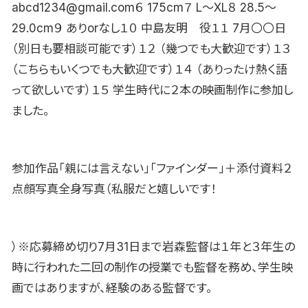
abcd1234@gmail.com６ 175cm７ L〜XL８ 28.5〜
29.0cm９ ありorなし１０ 中島友明 役１１ 7月〇〇日
（別日も要相談可能です）１２ （幾つでも大歓迎です）１３
（こちらもいくつでも大歓迎です）１４ （ありったけ熱く語
って欲しいです）１５ 学生時代に２本の映画制作に参加し
ました。
参加作品「親には言えない」「ファインダー」＋添付資料２
点顔写真全身写真（私服だと嬉しいです！
）※応募締め切り7月31日まで岩森監督は１年と３年生の
時に行われた二回の制作の授業でも監督を務め、学生映
画ではありますが、経験のある監督です。