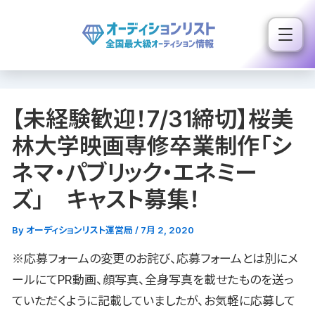
内
容
を
ス
キ
【未経験歓迎！7/31締切】桜美
ッ
プ
林大学映画専修卒業制作「シ
ネマ・パブリック・エネミー
ズ」 キャスト募集！
By
オーディションリスト運営局
/
7月 2, 2020
※応募フォームの変更のお詫び、応募フォームとは別にメ
ールにてPR動画、顔写真、全身写真を載せたものを送っ
ていただくように記載していましたが、お気軽に応募して