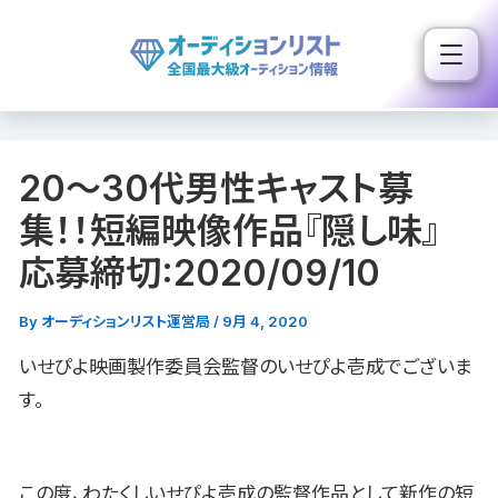
内
容
を
ス
キ
20〜30代男性キャスト募
ッ
プ
集！！短編映像作品『隠し味』
応募締切:2020/09/10
By
オーディションリスト運営局
/
9月 4, 2020
いせぴよ映画製作委員会監督のいせぴよ壱成でございま
す。
この度、わたくしいせぴよ壱成の監督作品として新作の短