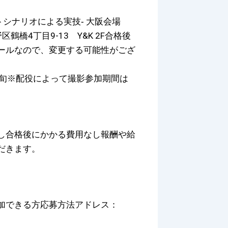
トシナリオによる実技‐ 大阪会場
区鶴橋4丁目9-13 Y&K 2F合格後
ールなので、変更する可能性がござ
下旬※配役によって撮影参加期間は
し合格後にかかる費用なし報酬や給
だきます。
加できる方応募方法アドレス：