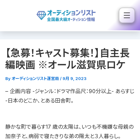
内
容
を
ス
キ
【急募！キャスト募集！】自主長
ッ
プ
編映画 ※オール滋賀県ロケ
By
オーディションリスト運営局
/
9月 9, 2023
– 企画内容 -ジャンル：ドラマ作品尺：90分以上- あらすじ
-日本のどこか、とある田舎町。
静かな町で暮らす17 歳の太陽は、いつも不機嫌な母親の
加奈子と、病弱で寝たきりな弟の陽太と３人暮らし。